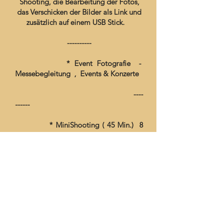
Shooting, die Bearbeitung der Fotos,
das Verschicken der Bilder als Link und
zusätzlich auf einem USB Stick.
----------
* Event Fotografie -
Messebegleitung , Events & Konzerte
----
------
* MiniShooting ( 45 Min.) 8
Fotos - inkl. Bearbeitung / Link
----------
* Gutschein für ein Foto
Shooting zum Verschenken
---------